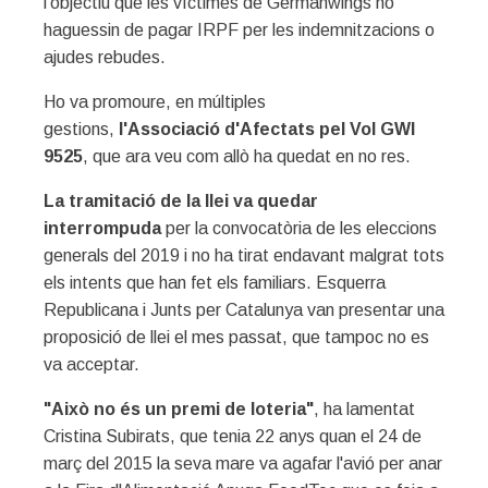
l'objectiu que les víctimes de Germanwings no
haguessin de pagar IRPF per les indemnitzacions o
ajudes rebudes.
Ho va promoure, en múltiples
gestions,
l'Associació d'Afectats pel Vol GWI
9525
, que ara veu com allò ha quedat en no res.
La tramitació de la llei va quedar
interrompuda
per la convocatòria de les eleccions
generals del 2019 i no ha tirat endavant malgrat tots
els intents que han fet els familiars. Esquerra
Republicana i Junts per Catalunya van presentar una
proposició de llei el mes passat, que tampoc no es
va acceptar.
"Això no és un premi de loteria"
, ha lamentat
Cristina Subirats, que tenia 22 anys quan el 24 de
març del 2015 la seva mare va agafar l'avió per anar