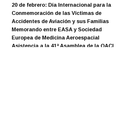
20 de febrero: Día Internacional para la
Conmemoración de las Víctimas de
Accidentes de Aviación y sus Familias
Memorando entre EASA y Sociedad
Europea de Medicina Aeroespacial
Asistencia a la 41ª Asamblea de la OACI
Entrega del Premio Laura Taber Barbour
Air Safety Humanitarian a la Sra. Pilar
Vera Palmés
En el marco del VII Aniversario del
siniestro, la Asociación celebra la
aprobación de la exención de los
impuestos de las becas de los huérfanos
VII Aniversario
Pésame y solidaridad a todos los
fallecidos en el siniestro del vuelo MU5735