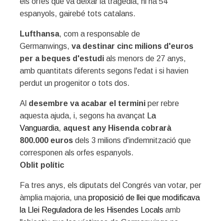
els orfes que va deixar la tragèdia, hi ha 54
espanyols, gairebé tots catalans.
Lufthansa
, com a responsable de
Germanwings,
va destinar cinc milions d'euros
per a beques d'estudi
als menors de 27 anys,
amb quantitats diferents segons l'edat i si havien
perdut un progenitor o tots dos.
Al
desembre va acabar el termini
per rebre
aquesta ajuda, i, segons ha avançat
La
Vanguardia
,
aquest any Hisenda cobrarà
800.000 euros
dels 3 milions d'indemnització que
corresponen als orfes espanyols.
Oblit polític
Fa tres anys, els diputats del Congrés van votar, per
àmplia majoria, una
proposició de llei que modificava
la Llei Reguladora de les Hisendes Locals
amb