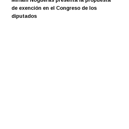
Miriam Nogueras presenta la propuesta
de exención en el Congreso de los
diputados
La Asociación celebra su Asamblea
General
El personal de vuelo podrá ser sometido a
controles de drogas y alcohol sin previo
aviso
Els familiars de les víctimes de
Germanwings hauran de pagar a Hisenda
800.000 euros dels 3 milions
d’indemnització
Els familiars de víctimes de Germanwings
demanen a Hisenda l'exempció fiscal
Els orfes de Germanwings han de pagar
800.000 euros a Hisenda